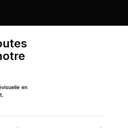
outes
notre
évisuelle en
t.