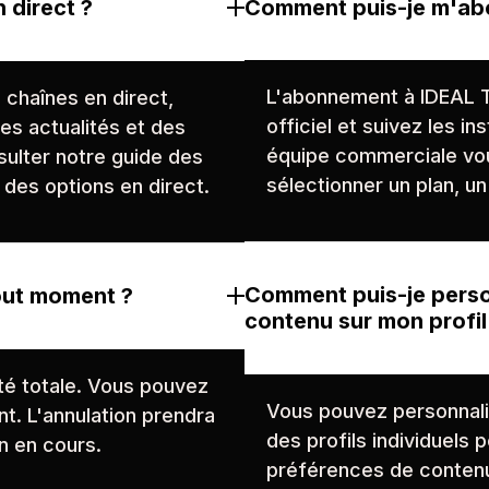
 direct ?
Comment puis-je m'ab
L'abonnement à IDEAL TV
 chaînes en direct,
officiel et suivez les i
s actualités et des
équipe commerciale vou
ulter notre guide des
sélectionner un plan, u
 des options en direct.
Comment puis-je perso
out moment ?
contenu sur mon profil
té totale. Vous pouvez
Vous pouvez personnali
. L'annulation prendra
des profils individuels 
on en cours.
préférences de contenu l